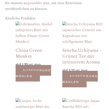
Sie müssen
angemeldet
sein, um eine Rezension
veröffentlichen zu können.
Ähnliche Produkte
Dieses
Dieses
Produkt
Produkt
weist
weist
mehrere
mehrere
Varianten
Varianten
China Green
Sencha Uchiyama –
auf.
auf.
Monkey
Grüner Tee mit
Die
Die
intensivem Aroma
ab
€
1,90
Optionen
Optionen
inkl. MwSt.
ab
€
3,10
können
können
AUSFÜHRUNG
inkl. MwSt.
auf
auf
WÄHLEN
AUSFÜHRUNG
der
der
WÄHLEN
Produktseite
Produktseite
gewählt
gewählt
werden
werden
Dieses
Dieses
Produkt
Produkt