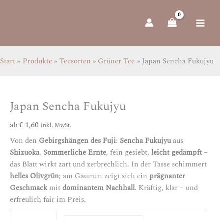
Zum
Japan
Inhalt
Sencha
springen
Fukujyu
Menge
Start
Produkte
Teesorten
Grüner Tee
Japan Sencha Fukujyu
Japan Sencha Fukujyu
ab
€
1,60
inkl. MwSt.
Von den
Gebirgshängen des Fuji
:
Sencha Fukujyu
aus
Shizuoka
.
Sommerliche Ernte
, fein gesiebt,
leicht gedämpft
–
das Blatt wirkt zart und zerbrechlich. In der Tasse schimmert
helles Olivgrün
; am Gaumen zeigt sich ein
prägnanter
Geschmack
mit
dominantem Nachhall
. Kräftig, klar – und
erfreulich fair im Preis.