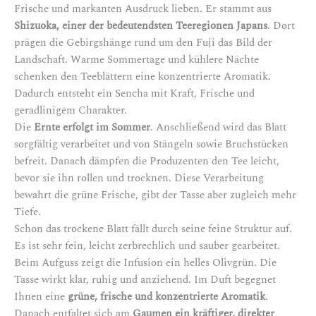
Frische und markanten Ausdruck lieben. Er stammt aus
Shizuoka,
einer der bedeutendsten Teeregionen Japans
. Dort
prägen die Gebirgshänge rund um den Fuji das Bild der
Landschaft. Warme Sommertage und kühlere Nächte
schenken den Teeblättern eine konzentrierte Aromatik.
Dadurch entsteht ein Sencha mit Kraft, Frische und
geradlinigem Charakter.
Die
Ernte erfolgt im Sommer
. Anschließend wird das Blatt
sorgfältig verarbeitet und von Stängeln sowie Bruchstücken
befreit. Danach dämpfen die Produzenten den Tee leicht,
bevor sie ihn rollen und trocknen. Diese Verarbeitung
bewahrt die grüne Frische, gibt der Tasse aber zugleich mehr
Tiefe.
Schon das trockene Blatt fällt durch seine feine Struktur auf.
Es ist sehr fein, leicht zerbrechlich und sauber gearbeitet.
Beim Aufguss zeigt die Infusion ein helles Olivgrün. Die
Tasse wirkt klar, ruhig und anziehend. Im Duft begegnet
Ihnen eine
grüne, frische und konzentrierte Aromatik
.
Danach entfaltet sich am
Gaumen ein kräftiger, direkter