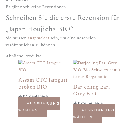
Rezensionen
Es gibt noch keine Rezensionen.
Schreiben Sie die erste Rezension für
„Japan Houjicha BIO“
Sie müssen
angemeldet
sein, um eine Rezension
veröffentlichen zu können.
Ähnliche Produkte
Dieses
Dieses
Produkt
Produkt
weist
weist
Assam CTC Jamguri
mehrere
mehrere
broken BIO
Darjeeling Earl
Varianten
Varianten
Grey BIO
ab
€
1,30
auf.
auf.
inkl. MwSt.
ab
€
2,20
Die
Die
AUSFÜHRUNG
inkl. MwSt.
Optionen
Optionen
WÄHLEN
AUSFÜHRUNG
können
können
WÄHLEN
auf
auf