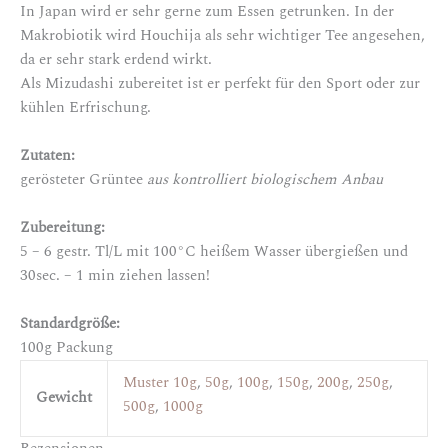
In Japan wird er sehr gerne zum Essen getrunken. In der
Makrobiotik wird Houchija als sehr wichtiger Tee angesehen,
da er sehr stark erdend wirkt.
Als Mizudashi zubereitet ist er perfekt für den Sport oder zur
kühlen Erfrischung.
Zutaten:
gerösteter Grüntee
aus kontrolliert biologischem Anbau
Zubereitung:
5 – 6 gestr. Tl/L mit 100°C heißem Wasser übergießen und
30sec. – 1 min ziehen lassen!
Standardgröße:
100g Packung
Muster 10g
,
50g
,
100g
,
150g
,
200g
,
250g
,
Gewicht
500g
,
1000g