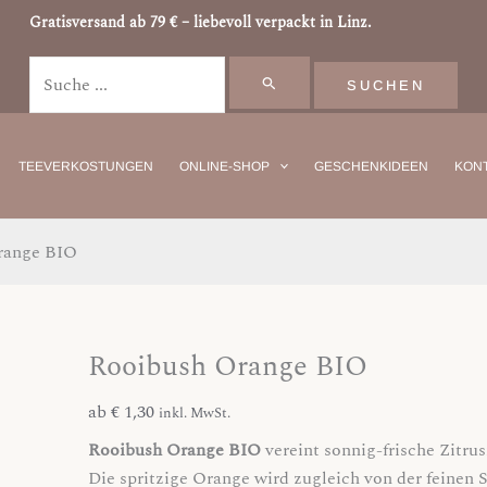
Rooibush
Suchen
Gratisversand ab 79 € – liebevoll verpackt in Linz.
Orange
nach:
BIO
Menge
TEEVERKOSTUNGEN
ONLINE-SHOP
GESCHENKIDEEN
KONT
range BIO
Rooibush Orange BIO
ab
€
1,30
inkl. MwSt.
Rooibush Orange BIO
vereint sonnig-frische Zitru
Die spritzige Orange wird zugleich von der feinen 