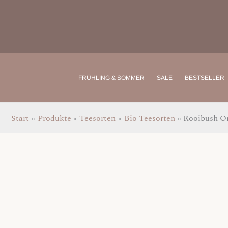
Zum
Inhalt
springen
FRÜHLING & SOMMER
SALE
BESTSELLER
Start
Produkte
Teesorten
Bio Teesorten
Rooibush O