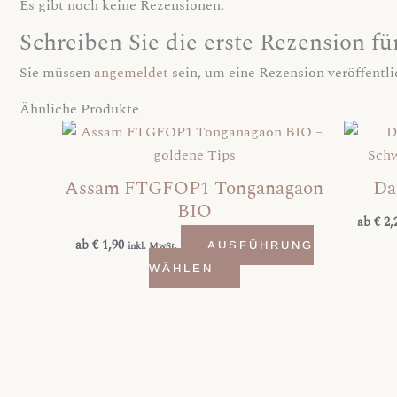
Es gibt noch keine Rezensionen.
Schreiben Sie die erste Rezension 
Sie müssen
angemeldet
sein, um eine Rezension veröffentl
Ähnliche Produkte
Dieses
Produkt
weist
Assam FTGFOP1 Tonganagaon
Da
mehrere
BIO
Varianten
ab
€
2,
auf.
ab
€
1,90
inkl. MwSt.
AUSFÜHRUNG
Die
WÄHLEN
Optionen
können
auf
der
Produktseite