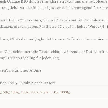
ush Orange BIO
durch seine klare Struktur und die rotgoldene 
tauglich. Darüber hinaus eignet er sich hervorragend für Eist
.
natürliches Zitrusaroma, Zitrusöl* (*aus kontrolliert biologisch
Minuten
ziehen lassen. Für Eistee 10 g auf 1 l kaltes Wasser, 
sen, Obstsalat und Joghurt-Desserts. Außerdem harmoniert e
Im Glas schimmert die Tasse lebhaft, während der Duft von fri
plizierten Liebling für jeden Tag.
üten*, natürliches Aroma
ßen und 5 – 8 min ziehen lassen!
g
,
50g
,
100g
,
150g
,
200g
,
250g
,
500g
,
1000g