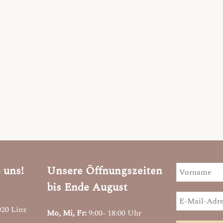
gewählt
werden
 uns!
Unsere Öffnungszeiten
bis Ende August
020 Linz
Mo, Mi, Fr:
9:00- 18:00 Uhr