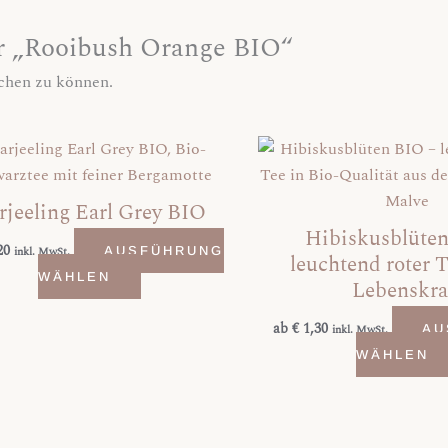
für „Rooibush Orange BIO“
ichen zu können.
Dieses
Produkt
weist
rjeeling Earl Grey BIO
mehrere
Hibiskusblüten
Varianten
20
inkl. MwSt.
AUSFÜHRUNG
leuchtend roter T
auf.
WÄHLEN
Lebenskra
Die
Optionen
ab
€
1,30
inkl. MwSt.
AU
können
WÄHLEN
auf
der
Produktseite