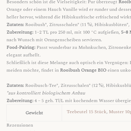
Besonders schön ist die Vielseitigkeit: Pur überzeugt
Rooib
Orange oder einem Hauch Vanille wird er runder und dessert
heller hervor, während die Hibiskusfrische erfrischend wirkt
Zutaten:
Rooibush*, Zitrusschalen* (11 %), Hibiskusblüten*, 
Zubereitung:
1–2 TL pro 250 ml, mit 100 °C aufgießen,
5–8 
nach Wunsch mit Orangenscheiben servieren.
Food-Pairing:
Passt wunderbar zu Mohnkuchen, Zitronenkek
elegant aufhellt.
Schließlich ist diese Melange auch optisch ein Vergnügen: 
meiden möchte, findet in
Rooibush Orange BIO
einen unkom
Zutaten:
Rooibusch-Tee*, Zitrusschalen* (12 %), Hibiskusbl
*aus kontrolliert biologischem Anbau
Zubereitung:
4 – 5 geh. Tl/L mit kochendem Wasser übergie
Teebeutel 15 Stück
,
Muster 10
Gewicht
Rezensionen