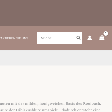
Search
AKTIEREN SIE UNS
for:
snoten mit der milden, honigweichen Basis des Rooibush.
Säure der Hibiskusblüte umspielt – dadurch entsteht eine