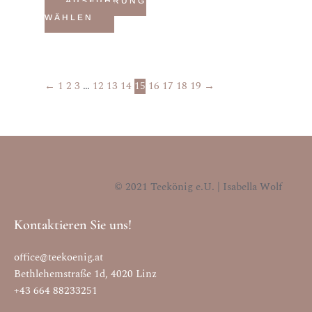
auf
auf
AUSFÜHRUNG
der
der
WÄHLEN
Produktseite
Produktseite
gewählt
gewählt
werden
werden
←
1
2
3
…
12
13
14
15
16
17
18
19
→
© 2021 Teekönig e.U. | Isabella Wolf
Kontaktieren Sie uns!
office@teekoenig.at
Bethlehemstraße 1d, 4020 Linz
+43 664 88233251