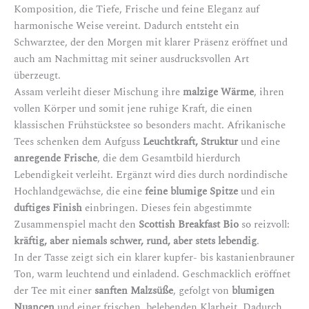
Komposition, die Tiefe, Frische und feine Eleganz auf
harmonische Weise vereint. Dadurch entsteht ein
Schwarztee, der den Morgen mit klarer Präsenz eröffnet und
auch am Nachmittag mit seiner ausdrucksvollen Art
überzeugt.
Assam verleiht dieser Mischung ihre
malzige Wärme
, ihren
vollen Körper und somit jene ruhige Kraft, die einen
klassischen Frühstückstee so besonders macht. Afrikanische
Tees schenken dem Aufguss
Leuchtkraft, Struktur
und eine
anregende Frische
, die dem Gesamtbild hierdurch
Lebendigkeit verleiht. Ergänzt wird dies durch nordindische
Hochlandgewächse, die eine
feine blumige Spitze
und ein
duftiges Finish
einbringen. Dieses fein abgestimmte
Zusammenspiel macht den
Scottish Breakfast Bio
so reizvoll:
kräftig, aber niemals schwer, rund, aber stets lebendig
.
In der Tasse zeigt sich ein klarer kupfer- bis kastanienbrauner
Ton, warm leuchtend und einladend. Geschmacklich eröffnet
der Tee mit einer
sanften Malzsüße
, gefolgt von
blumigen
Nuancen
und einer frischen, belebenden Klarheit. Dadurch