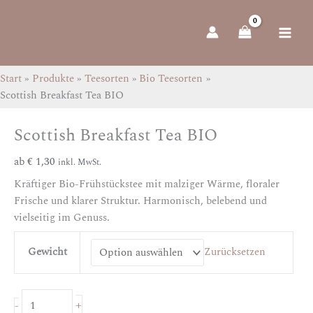
Zum
Scottish
Inhalt
Breakfast
springen
Tea
BIO
Menge
Start
Produkte
Teesorten
Bio Teesorten
Scottish Breakfast Tea BIO
Scottish Breakfast Tea BIO
ab
€
1,30
inkl. MwSt.
Kräftiger Bio-Frühstückstee mit malziger Wärme, floraler
Frische und klarer Struktur. Harmonisch, belebend und
vielseitig im Genuss.
Gewicht
Zurücksetzen
+
-