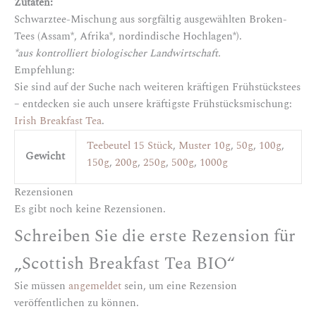
Zutaten:
Schwarztee-Mischung aus sorgfältig ausgewählten Broken-
Tees (Assam*, Afrika*, nordindische Hochlagen*).
*aus kontrolliert biologischer Landwirtschaft.
Empfehlung:
Sie sind auf der Suche nach weiteren kräftigen Frühstückstees
– entdecken sie auch unsere kräftigste Frühstücksmischung:
Irish Breakfast Tea
.
Teebeutel 15 Stück
,
Muster 10g
,
50g
,
100g
,
Gewicht
150g
,
200g
,
250g
,
500g
,
1000g
Rezensionen
Es gibt noch keine Rezensionen.
Schreiben Sie die erste Rezension für
„Scottish Breakfast Tea BIO“
Sie müssen
angemeldet
sein, um eine Rezension
veröffentlichen zu können.