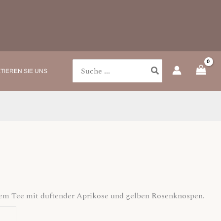
Search
TIEREN SIE UNS
for:
em Tee mit duftender Aprikose und gelben Rosenknospen.