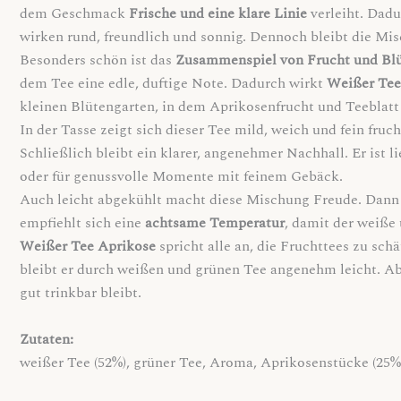
dem Geschmack
Frische und eine klare Linie
verleiht. Dad
wirken rund, freundlich und sonnig. Dennoch bleibt die M
Besonders schön ist das
Zusammenspiel von Frucht und Bl
dem Tee eine edle, duftige Note. Dadurch wirkt
Weißer Tee
kleinen Blütengarten, in dem Aprikosenfrucht und Teebla
In der Tasse zeigt sich dieser Tee mild, weich und fein fru
Schließlich bleibt ein klarer, angenehmer Nachhall. Er ist l
oder für genussvolle Momente mit feinem Gebäck.
Auch leicht abgekühlt macht diese Mischung Freude. Dann w
empfiehlt sich eine
achtsame Temperatur
, damit der weiße
Weißer Tee Aprikose
spricht alle an, die Fruchttees zu schä
bleibt er durch weißen und grünen Tee angenehm leicht. Abs
gut trinkbar bleibt.
Zutaten:
weißer Tee (52%), grüner Tee, Aroma, Aprikosenstücke (2