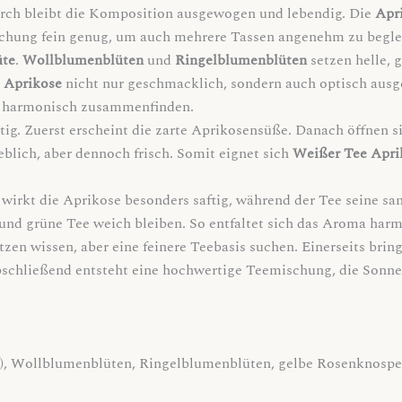
urch bleibt die Komposition ausgewogen und lebendig. Die
Apr
ischung fein genug, um auch mehrere Tassen angenehm zu begle
üte
.
Wollblumenblüten
und
Ringelblumenblüten
setzen helle,
 Aprikose
nicht nur geschmacklich, sondern auch optisch ausg
tt harmonisch zusammenfinden.
chtig. Zuerst erscheint die zarte Aprikosensüße. Danach öffnen 
ieblich, aber dennoch frisch. Somit eignet sich
Weißer Tee Apri
irkt die Aprikose besonders saftig, während der Tee seine san
 und grüne Tee weich bleiben. So entfaltet sich das Aroma harm
tzen wissen, aber eine feinere Teebasis suchen. Einerseits bring
chließend entsteht eine hochwertige Teemischung, die Sonne i
5%), Wollblumenblüten, Ringelblumenblüten, gelbe Rosenknosp