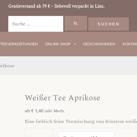
Weißer
Suchen
Gratisversand ab 79 € – liebevoll verpackt in Linz.
Tee
nach:
Aprikose
Menge
TEEVERKOSTUNGEN
ONLINE-SHOP
GESCHENKIDEEN
KONTAK
rikose
Weißer Tee Aprikose
ab
€
1,40
inkl. MwSt.
Eine lieblich feine Teemischung von f
einstem weiß