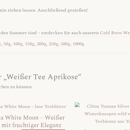
min ziehen lassen. Anschließend genießen!
ür den Sommer sind – entdecken Sie auch unseren
Cold Brew We
k
,
50g
,
100g
,
150g
,
200g
,
250g
,
500g
,
1000g
ür „Weißer Tee Aprikose“
ichen zu können.
Dieses
Produkt
a White Moon – Weißer
weist
 mit fruchtiger Eleganz
mehrere