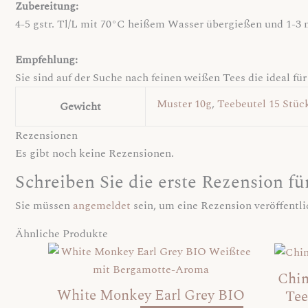
Zubereitung:
4-5 gstr. Tl/L mit 70°C heißem Wasser übergießen und 1-3 
Empfehlung:
Sie sind auf der Suche nach feinen weißen Tees die ideal f
Muster 10g
,
Teebeutel 15 Stüc
Gewicht
Rezensionen
Es gibt noch keine Rezensionen.
Schreiben Sie die erste Rezension f
Sie müssen
angemeldet
sein, um eine Rezension veröffentl
Ähnliche Produkte
Dieses
Produkt
Chin
weist
White Monkey Earl Grey BIO
Tee
mehrere