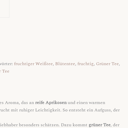
wörter:
fruchtiger Weißtee
,
Blütentee
,
fruchtig
,
Grüner Tee
,
r Tee
ines Aroma, das an
reife Aprikosen
und einen warmen
rucht mit ruhiger Leichtigkeit. So entsteht ein Aufguss, der
eliebhaber besonders schätzen. Dazu kommt
grüner Tee
, der