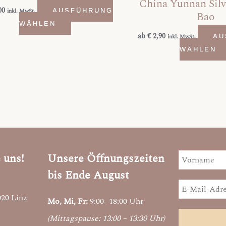
China Yunnan Silv
Varianten
00
inkl. MwSt.
AUSFÜHRUNG
Bao
auf.
WÄHLEN
Die
ab
€
2,90
inkl. MwSt.
AU
Optionen
WÄHLEN
können
auf
der
Produktseite
gewählt
werden
 uns!
Unsere Öffnungszeiten
bis Ende August
020 Linz
Mo, Mi, Fr:
9:00- 18:00 Uhr
(Mittagspause: 13:00 – 13:30 Uhr)