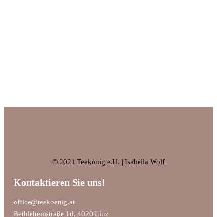
© 2021 Teekönig e.U. | Isabella Wolf
Kontaktieren Sie uns!
office@teekoenig.at
Bethlehemstraße 1d, 4020 Linz