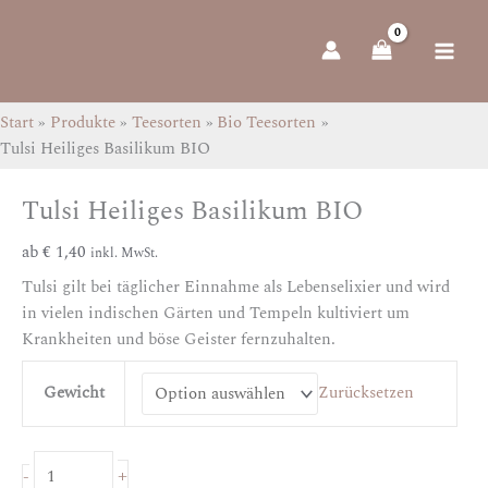
Zum
Tulsi
Inhalt
Heiliges
springen
Basilikum
BIO
Menge
Start
Produkte
Teesorten
Bio Teesorten
Tulsi Heiliges Basilikum BIO
Tulsi Heiliges Basilikum BIO
ab
€
1,40
inkl. MwSt.
Tulsi gilt bei täglicher Einnahme als Lebenselixier und wird
in vielen indischen Gärten und Tempeln kultiviert um
Krankheiten und böse Geister fernzuhalten.
Gewicht
Zurücksetzen
+
-