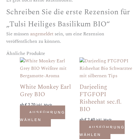
Es gibt noch keine Rezensionen.
Schreiben Sie die erste Rezension für
„Tulsi Heiliges Basilikum BIO“
Sie müssen
angemeldet
sein, um eine Rezension
veröffentlichen zu können.
Ähnliche Produkte
Dieses
Dieses
Produkt
Produkt
weist
weist
mehrere
mehrere
White Monkey Earl
Darjeeling
Varianten
Varianten
Grey BIO
FTGFOPI
auf.
auf.
Risheehat sec.fl.
ab
€
2,70
Die
Die
inkl. MwSt.
BIO
Optionen
Optionen
AUSFÜHRUNG
ab
€
2,40
können
können
WÄHLEN
inkl. MwSt.
auf
auf
AUSFÜHRUNG
der
der
WÄHLEN