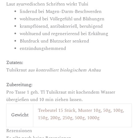
Laut ayurvedischen Schriften wirkt Tulsi
lindernd bei Magen-Darm-Beschwerden
wohltuend bei Völlegefühl und Blähungen
krampflösend, antibakteriell, beruhigend
wohltuend und regenerierend bei Erkältung
Blutdruck und Blutzucker senkend
entzündungshemmend
Zutaten:
Tulsikraut
aus kontrolliert biologischem Anbau
Zubereitung:
Pro Tasse 1 geh. Tl Tulsikraut mit kochendem Wasser
übergießen und 10 min ziehen lassen.
Teebeutel 15 Stück
,
Muster 10g
,
50g
,
100g
,
Gewicht
150g
,
200g
,
250g
,
500g
,
1000g
Rezensionen