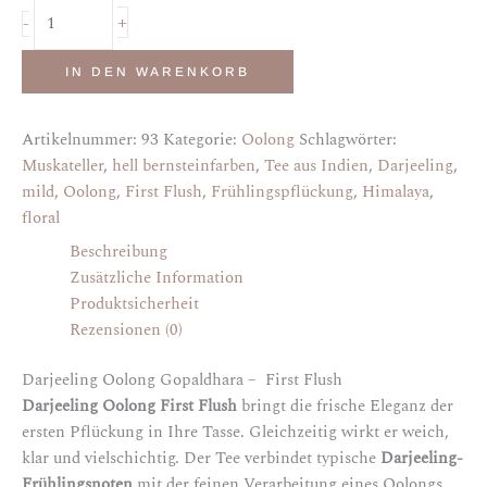
+
-
IN DEN WARENKORB
Artikelnummer:
93
Kategorie:
Oolong
Schlagwörter:
Muskateller
,
hell bernsteinfarben
,
Tee aus Indien
,
Darjeeling
,
mild
,
Oolong
,
First Flush
,
Frühlingspflückung
,
Himalaya
,
floral
Beschreibung
Zusätzliche Information
Produktsicherheit
Rezensionen (0)
Darjeeling Oolong Gopaldhara – First Flush
Darjeeling Oolong First Flush
bringt die frische Eleganz der
ersten Pflückung in Ihre Tasse. Gleichzeitig wirkt er weich,
klar und vielschichtig. Der Tee verbindet typische
Darjeeling-
Frühlingsnoten
mit der feinen Verarbeitung eines Oolongs.