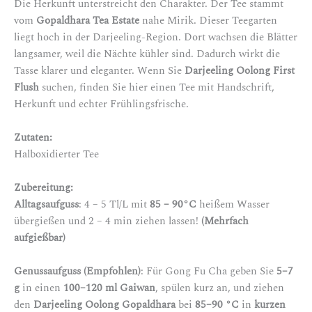
Die Herkunft unterstreicht den Charakter. Der Tee stammt
vom
Gopaldhara Tea Estate
nahe Mirik. Dieser Teegarten
liegt hoch in der Darjeeling-Region. Dort wachsen die Blätter
langsamer, weil die Nächte kühler sind. Dadurch wirkt die
Tasse klarer und eleganter. Wenn Sie
Darjeeling Oolong First
Flush
suchen, finden Sie hier einen Tee mit Handschrift,
Herkunft und echter Frühlingsfrische.
Zutaten:
Halboxidierter Tee
Zubereitung:
Alltagsaufguss
: 4 – 5 Tl/L mit
85 – 90°C
heißem Wasser
übergießen und 2 – 4 min ziehen lassen!
(Mehrfach
aufgießbar)
Genussaufguss (Empfohlen)
: Für Gong Fu Cha geben Sie
5–7
g
in einen
100–120 ml Gaiwan
, spülen kurz an, und ziehen
den
Darjeeling Oolong Gopaldhara
bei
85–90 °C
in
kurzen