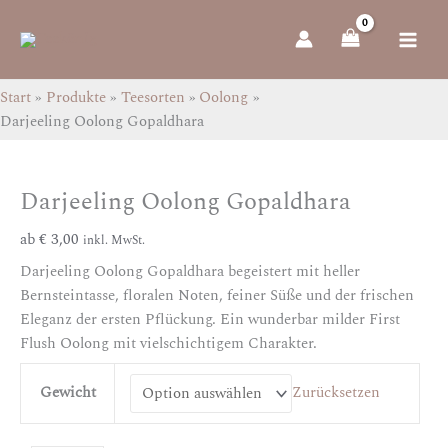
Zum
Darjeeling
Inhalt
Oolong
springen
Gopaldhara
Menge
Start
Produkte
Teesorten
Oolong
Darjeeling Oolong Gopaldhara
Darjeeling Oolong Gopaldhara
ab
€
3,00
inkl. MwSt.
Darjeeling Oolong Gopaldhara begeistert mit heller
Bernsteintasse, floralen Noten, feiner Süße und der frischen
Eleganz der ersten Pflückung. Ein wunderbar milder First
Flush Oolong mit vielschichtigem Charakter.
Gewicht
Zurücksetzen