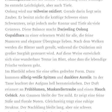
So entsteht Leichtigkeit, aber auch Tiefe.
Oolong wird nur
teilweise oxidiert
. Gerade darin liegt sein
Zauber. Er besitzt nicht die kräftige Schwere eines
Schwarztees, zeigt jedoch mehr Kontur und Tiefe als viele
Grüntees. Diese Balance macht
Darjeeling Oolong
Gopaldhara
zu einer erlesenen Wahl für alle, die feine
Nuancen und elegante Übergänge lieben. Nach dem Welken
werden die Blätter sanft gerollt, während die Oxidation mit
großer Sorgfalt gesteuert wird. Auf diese Weise entwickelt
sich eine wunderbare Textur im Blatt, ohne dass die lebendige
Frische verloren geht.
Im Blattbild sehen Sie eine offen gedrehte Form. Dazu
kommen
silbrig-weiße Spitzen
und
dunklere Anteile
. In der
Tasse leuchtet der Aufguss hell bernsteinfarben. Der Duft
erinnert an
Frühblumen, Muskatellertraube
und einen
Hauch
Gebäck
. Am Gaumen bleibt der Tee mild. Er zeigt eine feine
Süße und florale Noten. Gleichzeitig trägt eine ruhige
Struktur. Der Nachklang bleibt lang, aber nie schwer.