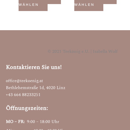
auf.
auf.
WÄHLEN
WÄHLEN
Die
Die
Optionen
Optionen
können
können
auf
auf
der
der
Produktseite
Produktseite
© 2021 Teekönig e.U. | Isabella Wolf
gewählt
gewählt
werden
werden
Kontaktieren Sie uns!
office@teekoenig.at
Bethlehemstraße 1d, 4020 Linz
+43 664 88233251
Öffnungszeiten:
MO – FR:
9:00 – 18:00 Uhr