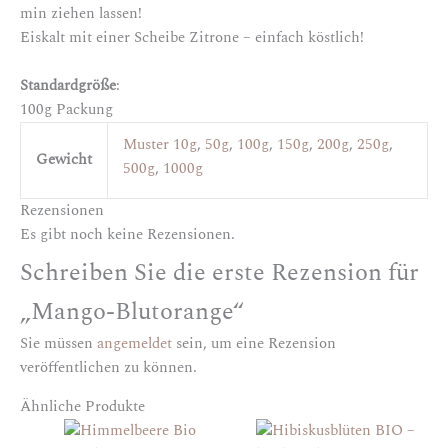
min ziehen lassen!
Eiskalt mit einer Scheibe Zitrone – einfach köstlich!
Standardgröße
:
100g Packung
Muster 10g
,
50g
,
100g
,
150g
,
200g
,
250g
,
Gewicht
500g
,
1000g
Rezensionen
Es gibt noch keine Rezensionen.
Schreiben Sie die erste Rezension für
„Mango-Blutorange“
Sie müssen
angemeldet
sein, um eine Rezension
veröffentlichen zu können.
Ähnliche Produkte
Dieses
Dieses