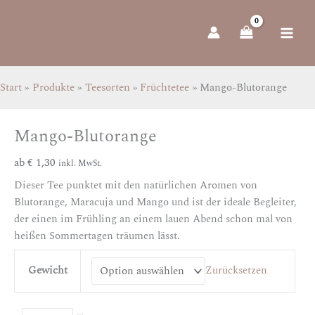
Zum
Mango-
Inhalt
Blutorange
springen
Menge
Start
Produkte
Teesorten
Früchtetee
Mango-Blutorange
Mango-Blutorange
ab
€
1,30
inkl. MwSt.
Dieser Tee punktet mit den natürlichen Aromen von
Blutorange, Maracuja und Mango und ist der ideale Begleiter,
der einen im Frühling an einem lauen Abend schon mal von
heißen Sommertagen träumen lässt.
Gewicht
Zurücksetzen