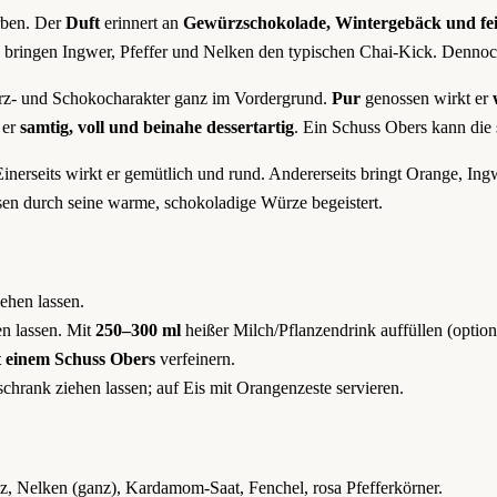
rben. Der
Duft
erinnert an
Gewürzschokolade, Wintergebäck und fe
bringen Ingwer, Pfeffer und Nelken den typischen Chai-Kick. Denno
z- und Schokocharakter ganz im Vordergrund.
Pur
genossen wirkt er
 er
samtig, voll und beinahe dessertartig
. Ein Schuss Obers kann die
Einerseits wirkt er gemütlich und rund. Andererseits bringt Orange, In
ossen durch seine warme, schokoladige Würze begeistert.
ehen lassen.
n lassen. Mit
250–300 ml
heißer Milch/Pflanzendrink auffüllen (option
t einem Schuss Obers
verfeinern.
hrank ziehen lassen; auf Eis mit Orangenzeste servieren.
, Nelken (ganz), Kardamom-Saat, Fenchel, rosa Pfefferkörner.