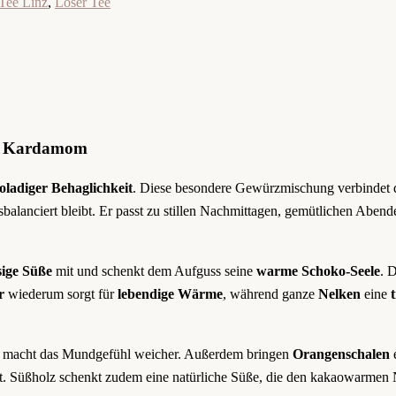
Tee Linz
,
Loser Tee
nd Kardamom
oladiger Behaglichkeit
. Diese besondere Gewürzmischung verbindet 
sbalanciert bleibt. Er passt zu stillen Nachmittagen, gemütlichen Abe
ige Süße
mit und schenkt dem Aufguss seine
warme Schoko-Seele
. 
r
wiederum sorgt für
lebendige Wärme
, während ganze
Nelken
eine
nd macht das Mundgefühl weicher. Außerdem bringen
Orangenschalen
kt. Süßholz schenkt zudem eine natürliche Süße, die den kakaowarmen 