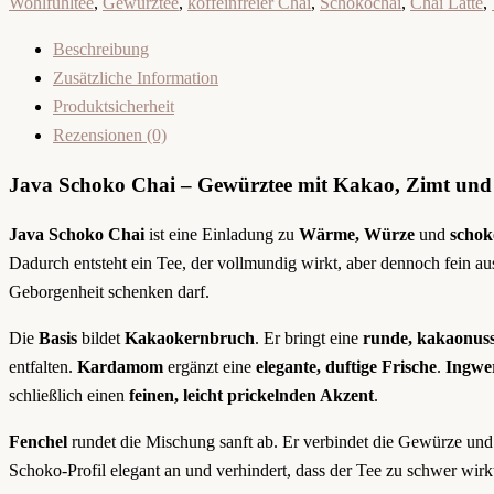
Wohlfühltee
,
Gewürztee
,
koffeinfreier Chai
,
Schokochai
,
Chai Latte
,
Beschreibung
Zusätzliche Information
Produktsicherheit
Rezensionen (0)
Java Schoko Chai – Gewürztee mit Kakao, Zimt u
Java Schoko Chai
ist eine Einladung zu
Wärme, Würze
und
schok
Dadurch entsteht ein Tee, der vollmundig wirkt, aber dennoch fein au
Geborgenheit schenken darf.
Die
Basis
bildet
Kakaokernbruch
. Er bringt eine
runde, kakaonuss
entfalten.
Kardamom
ergänzt eine
elegante, duftige Frische
.
Ingwe
schließlich einen
feinen, leicht prickelnden Akzent
.
Fenchel
rundet die Mischung sanft ab. Er verbindet die Gewürze u
Schoko-Profil elegant an und verhindert, dass der Tee zu schwer wir