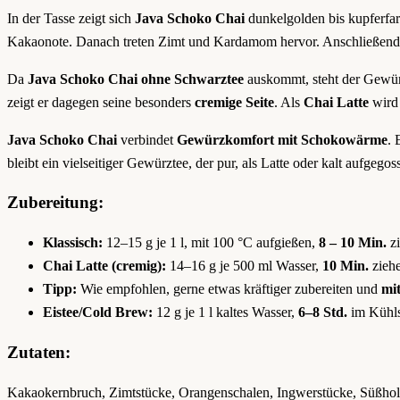
In der Tasse zeigt sich
Java Schoko Chai
dunkelgolden bis kupferfa
Kakaonote. Danach treten Zimt und Kardamom hervor. Anschließend 
Da
Java Schoko Chai
ohne Schwarztee
auskommt, steht der Gewür
zeigt er dagegen seine besonders
cremige Seite
. Als
Chai Latte
wird
Java Schoko Chai
verbindet
Gewürzkomfort mit Schokowärme
. 
bleibt ein vielseitiger Gewürztee, der pur, als Latte oder kalt aufgeg
Zubereitung:
Klassisch:
12–15 g je 1 l, mit 100 °C aufgießen,
8 – 10 Min.
zi
Chai Latte (cremig):
14–16 g je 500 ml Wasser,
10 Min.
ziehe
Tipp:
Wie empfohlen, gerne etwas kräftiger zubereiten und
mi
Eistee/Cold Brew:
12 g je 1 l kaltes Wasser,
6–8 Std.
im Kühlsc
Zutaten:
Kakaokernbruch, Zimtstücke, Orangenschalen, Ingwerstücke, Süßholz