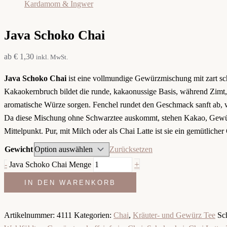
Java Schoko Chai
ab
€
1,30
inkl. MwSt.
Java Schoko Chai
ist eine vollmundige Gewürzmischung mit zart sc
Kakaokernbruch bildet die runde, kakaonussige Basis, während Zimt
aromatische Würze sorgen. Fenchel rundet den Geschmack sanft ab, w
Da diese Mischung ohne Schwarztee auskommt, stehen Kakao, Gewü
Mittelpunkt. Pur, mit Milch oder als Chai Latte ist sie ein gemütlich
Gewicht
Zurücksetzen
+
-
Java Schoko Chai Menge
IN DEN WARENKORB
Artikelnummer:
4111
Kategorien:
Chai
,
Kräuter- und Gewürz Tee
Sc