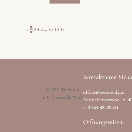
←
1
2
3
4
5
…
15
16
17
→
Kontaktieren Sie u
© 2021 Teekönig
office@teekoenig.at
e.U. | Isabella Wolf
Bethlehemstraße 1d, 4
+43 664 88233251
Öffnungszeiten: