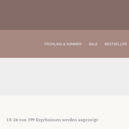
Zum
Inhalt
springen
FRÜHLING & SOMMER
SALE
BESTSELLER
13–24 von 199 Ergebnissen werden angezeigt