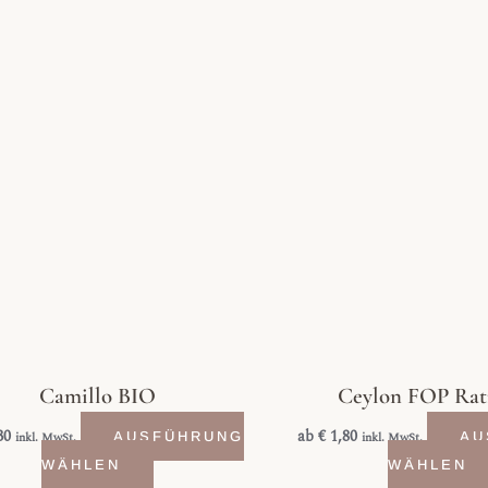
Dieses
Produkt
weist
mehrere
Varianten
auf.
Die
Optionen
können
auf
der
Produktseite
Camillo BIO
Ceylon FOP Rat
gewählt
werden
30
ab
€
1,80
inkl. MwSt.
AUSFÜHRUNG
inkl. MwSt.
AU
WÄHLEN
WÄHLEN