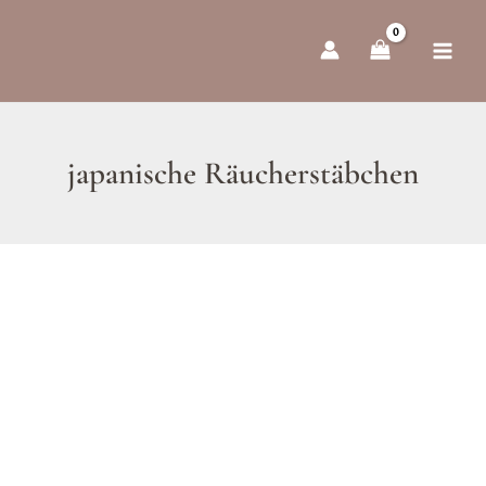
Zum
Inhalt
springen
japanische Räucherstäbchen