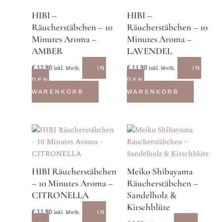
HIBI –
HIBI –
Räucherstäbchen – 10
Räucherstäbchen – 10
Minutes Aroma –
Minutes Aroma –
AMBER
LAVENDEL
€
12,90
€
11,90
inkl. MwSt.
IN
inkl. MwSt.
IN
DEN
DEN
WARENKORB
WARENKORB
HIBI Räucherstäbchen
Meiko Shibayama
– 10 Minutes Aroma –
Räucherstäbchen –
CITRONELLA
Sandelholz &
Kirschblüte
€
11,90
inkl. MwSt.
IN