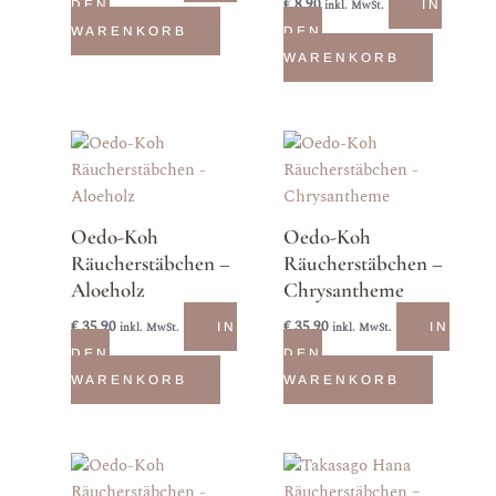
€
8,90
DEN
inkl. MwSt.
IN
WARENKORB
DEN
WARENKORB
Oedo-Koh
Oedo-Koh
Räucherstäbchen –
Räucherstäbchen –
Aloeholz
Chrysantheme
€
35,90
€
35,90
inkl. MwSt.
IN
inkl. MwSt.
IN
DEN
DEN
WARENKORB
WARENKORB