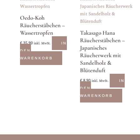
Oedo-Koh
Räucherstäbchen –
Wassertropfen
Takasago Hana
Räucherstäbchen –
€
35,90
inkl. MwSt.
IN
Japanisches
DEN
Räucherwerk mit
WARENKORB
Sandelholz &
Blütenduft
€
8,90
inkl. MwSt.
IN
DEN
WARENKORB