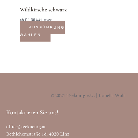
Optionen
Wildkirsche schwarz
können
auf
ab
€
1,30
inkl. MwSt.
der
AUSFÜHRUNG
Produktseite
WÄHLEN
gewählt
werden
© 2021 Teekönig e.U. | Isabella Wolf
Kontaktieren Sie uns!
office@teekoenig.at
Bethlehemstraße 1d, 4020 Linz